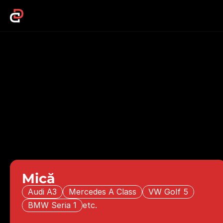
Al
S
e
l
e
c
t
e
a
z
ă
d
i
c
o
m
p
l
e
t
e
Mică
Audi A3
Mercedes A Class
VW Golf 5
BMW Seria 1
etc.