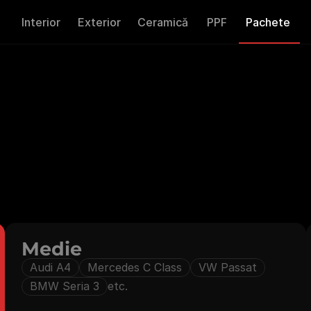
Interior
Exterior
Ceramică
PPF
Pachete
ege
Dimensiunea
Mașinii
m
e
n
s
i
u
n
e
a
m
a
ș
i
n
i
i
p
e
n
t
r
u
a
v
e
d
e
a
s
e
r
v
i
c
i
i
l
e
,
p
r
e
ț
u
r
i
l
e
ș
i
p
a
c
.
A
s
t
f
e
l
,
v
e
i
p
u
t
e
a
a
l
e
g
e
c
e
ț
i
s
e
p
o
t
r
i
v
e
ș
t
e
î
n
a
i
n
t
e
d
e
a
n
e
Medie
Audi A4
Mercedes C Class
VW Passat
BMW Seria 3
etc.