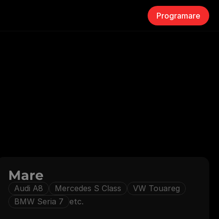
Programare
Tale
h
e
t
e
l
e
n
o
a
s
t
r
e
c
o
n
t
a
c
t
a
.
Mare
Audi A8
Mercedes S Class
VW Touareg
BMW Seria 7
etc.